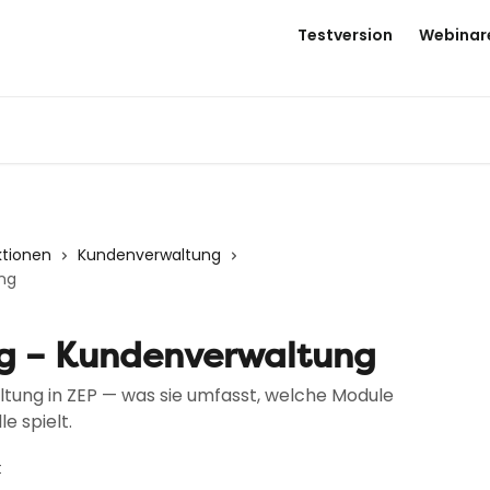
Testversion
Webinar
ktionen
Kundenverwaltung
ng
g – Kundenverwaltung
tung in ZEP — was sie umfasst, welche Module
e spielt.
t