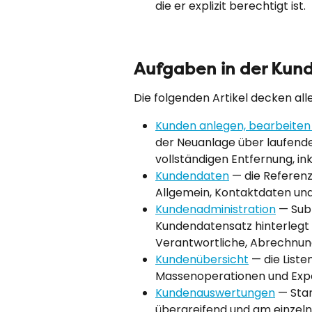
die er explizit berechtigt ist.
Aufgaben in der Kun
Die folgenden Artikel decken al
Kunden anlegen, bearbeiten
der Neuanlage über laufende
vollständigen Entfernung, in
Kundendaten
 — die Referen
Allgemein, Kontaktdaten un
Kundenadministration
 — Sub
Kundendatensatz hinterlegt
Verantwortliche, Abrechnung
Kundenübersicht
 — die Liste
Massenoperationen und Expo
Kundenauswertungen
 — Sta
übergreifend und am einzel