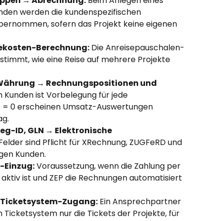
ruppen → Abrechnung:
 Beim Anlegen eines 
unden werden die kundenspezifischen 
bernommen, sofern das Projekt keine eigenen 
sekosten-Berechnung:
 Die Anreisepauschalen-
stimmt, wie eine Reise auf mehrere Projekte 
Währung → Rechnungspositionen und 
Kunden ist Vorbelegung für jede 
t = 0 erscheinen Umsatz-Auswertungen 
ag.
g-ID, GLN → Elektronische 
 Felder sind Pflicht für XRechnung, ZUGFeRD und 
igen Kunden.
t-Einzug:
 Voraussetzung, wenn die Zahlung per 
aktiv ist und ZEP die Rechnungen automatisiert 
 Ticketsystem-Zugang:
 Ein Ansprechpartner 
m Ticketsystem nur die Tickets der Projekte, für 