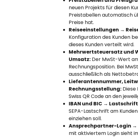
Preistabellen und Preisg
neuen Projekts für diesen K
Preistabellen automatisch ü
Preise hat.
Reiseeinstellungen → Rei
Konfiguration des Kunden be
dieses Kunden verteilt wird.
Mehrwertsteuersatz und 
Umsatz:
 Der MwSt-Wert am 
Rechnungsposition. Bei MwS
ausschließlich als Nettobetr
Lieferantennummer, Leitwe
Rechnungsstellung:
 Diese
Swiss QR Code an den jeweil
IBAN und BIC → Lastschrif
SEPA-Lastschrift am Kunden 
einziehen soll.
Ansprechpartner-Login →
mit aktiviertem Login sieht i