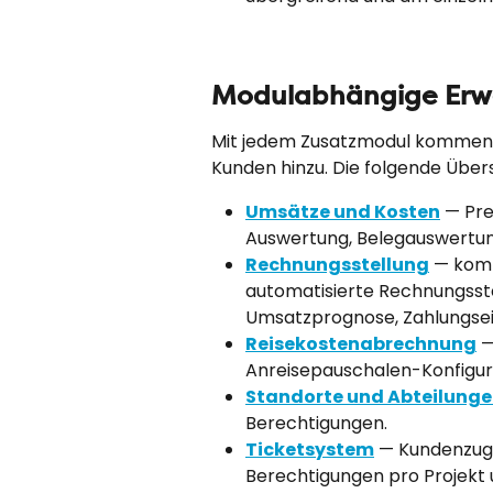
Modulabhängige Erw
Mit jedem Zusatzmodul kommen w
Kunden hinzu. Die folgende Übers
Umsätze und Kosten
 — Pr
Auswertung, Belegauswertun
Rechnungsstellung
 — kom
automatisierte Rechnungsstel
Umsatzprognose, Zahlungse
Reisekostenabrechnung
 
Anreisepauschalen-Konfigur
Standorte und Abteilung
Berechtigungen.
Ticketsystem
 — Kundenzug
Berechtigungen pro Projekt