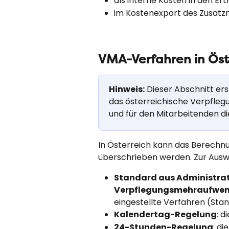
als interne Kosten in den E
im Kostenexport des Zusatzm
VMA-Verfahren in Öst
Hinweis:
 Dieser Abschnitt er
das österreichische Verpfleg
und für den Mitarbeitenden d
In Österreich kann das Berechn
überschrieben werden. Zur Ausw
Standard aus Administrati
Verpflegungsmehraufwe
eingestellte Verfahren (Sta
Kalendertag-Regelung
: 
24-Stunden-Regelung
: d