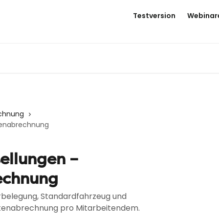
Testversion
Webinar
echnung
stenabrechnung
tellungen –
echnung
orbelegung, Standardfahrzeug und
stenabrechnung pro Mitarbeitendem.