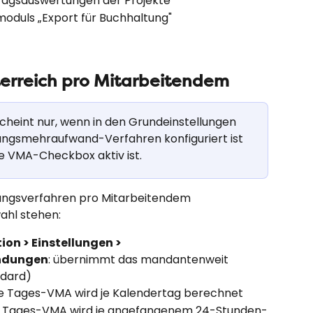
rtragsauswertungen der Projekte
oduls „Export für Buchhaltung"
erreich pro Mitarbeitendem
scheint nur, wenn in den Grundeinstellungen 
ungsmehraufwand-Verfahren konfiguriert ist 
ie VMA-Checkbox aktiv ist.
ungsverfahren pro Mitarbeitendem 
ahl stehen:
on > Einstellungen > 
ndungen
: übernimmt das mandantenweit 
ndard)
die Tages-VMA wird je Kalendertag berechnet
ie Tages-VMA wird je angefangenem 24-Stunden-