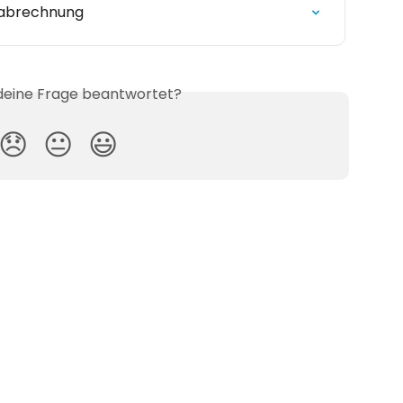
nabrechnung
 deine Frage beantwortet?
😞
😐
😃