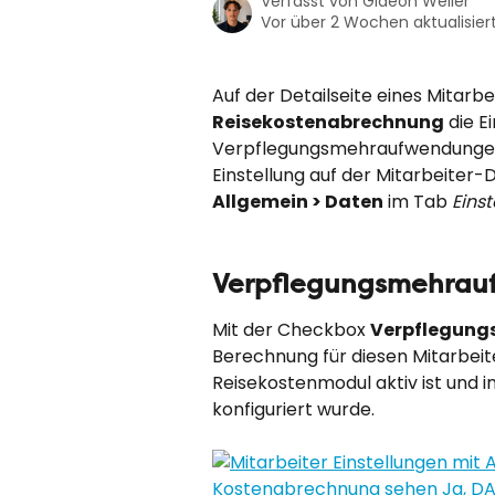
Verfasst von
Gideon Weller
Vor über 2 Wochen aktualisier
Auf der Detailseite eines Mitarb
Reisekostenabrechnung
 die E
Verpflegungsmehraufwendungen b
Einstellung auf der Mitarbeiter-D
Allgemein > Daten
 im Tab 
Eins
Verpflegungsmehrau
Mit der Checkbox 
Verpflegun
Berechnung für diesen Mitarbeit
Reisekostenmodul aktiv ist und 
konfiguriert wurde.