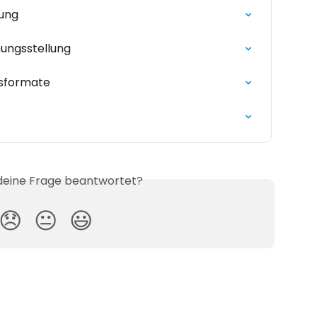
lung
ungsstellung
sformate
 deine Frage beantwortet?
😞
😐
😃