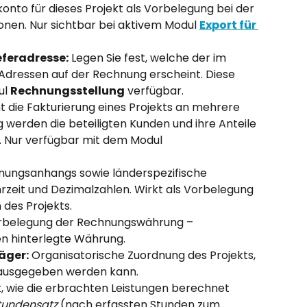
onto für dieses Projekt als Vorbelegung bei der 
nen. Nur sichtbar bei aktivem Modul 
Export für 
feradresse:
 Legen Sie fest, welche der im 
dressen auf der Rechnung erscheint. Diese 
l 
Rechnungsstellung
 verfügbar.
t die Fakturierung eines Projekts an mehrere 
 werden die beteiligten Kunden und ihre Anteile 
. Nur verfügbar mit dem Modul 
nungsanhangs sowie länderspezifische 
zeit und Dezimalzahlen. Wirkt als Vorbelegung 
 des Projekts.
Vorbelegung der Rechnungswährung – 
n hinterlegte Währung.
äger:
 Organisatorische Zuordnung des Projekts, 
 ausgegeben werden kann.
, wie die erbrachten Leistungen berechnet 
tundensatz
 (nach erfassten Stunden zum 