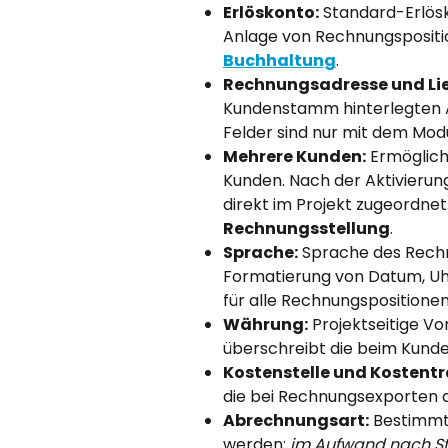
Erlöskonto:
 Standard-Erlösk
Anlage von Rechnungspositio
Buchhaltung
.
Rechnungsadresse und Lie
Kundenstamm hinterlegten A
Felder sind nur mit dem Modu
Mehrere Kunden:
 Ermöglich
Kunden. Nach der Aktivierung
direkt im Projekt zugeordnet
Rechnungsstellung
.
Sprache:
 Sprache des Rech
Formatierung von Datum, Uhr
für alle Rechnungspositionen
Währung:
 Projektseitige 
überschreibt die beim Kunde
Kostenstelle und Kostentr
die bei Rechnungsexporten
Abrechnungsart:
 Bestimmt
werden: 
im Aufwand nach S